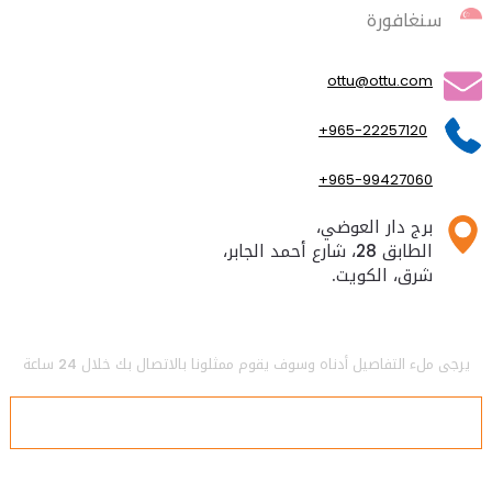
سنغافورة
ottu@ottu.com
+965-22257120
+965-99427060
برج دار العوضي،
الطابق 28، شارع أحمد الجابر،
شرق، الكويت.
يرجى ملء التفاصيل أدناه وسوف يقوم ممثلونا بالاتصال بك خلال 24 ساعة