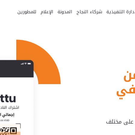
دارة التنفيذية
شركاء النجاح
المدونة
الإعلام
للمطورين
 بكود QR من
 في
 على مختلف